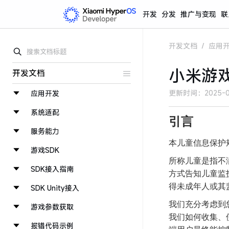
开发
分发
推广与变现
联
开发文档
/
应用
小米游
开发文档
更新时间：
2025-0
应用开发
系统适配
引言
服务能力
本儿童信息保护
游戏SDK
所称儿童是指不
SDK接入指南
方式告知儿童监
得未成年人或其
SDK Unity接入
我们充分考虑到
游戏参数获取
我们如何收集、
报错代码示例