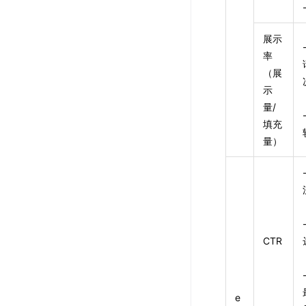
展示
率
（展
示
量/
填充
量）
CTR
e