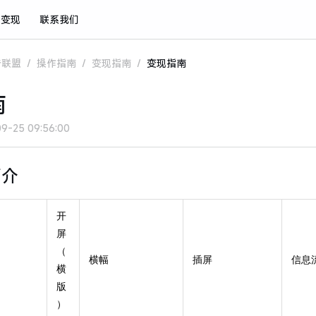
与变现
联系我们
告联盟
/
操作指南
/
变现指南
/
变现指南
南
9-25 09:56:00
简介
开
屏
（
）
横幅
插屏
信息
横
版
）