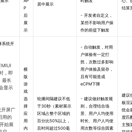
后展示
AP
时触发
心、
居中展示
P
结算
-
后
开发者自定义，
展
某些不影响用户操
示
作的前提下触发
择系统开
-
自动触发，对用
户体验有一定打
扰，次数过多影响
MIUI
横
用户体验及留存，
时，即
版
且有可能造成
，最长
游
eCPM下降
会显示
戏
建议
-
选
轮播间隔建议不低
建议做好触发规
板渲
择
于30秒（素材展示
则，合理结合场
统开屏广
统会
应
区域占整个区域的
景、用户人均使用
启用的
度匹
用
百分比50%以上，
时长、用户人均使
M开始展
主预
内
且时间超过500毫
用次数等综合因素
前启
获得