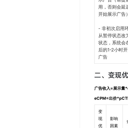
用，否则会延
开始展示广告
- 非初次启用
从暂停状态改
状态，系统会
后的1-2小时
广告
二、变现
广告收入=展示量*e
eCPM=出价*pCT
变
现
影响
优
因素