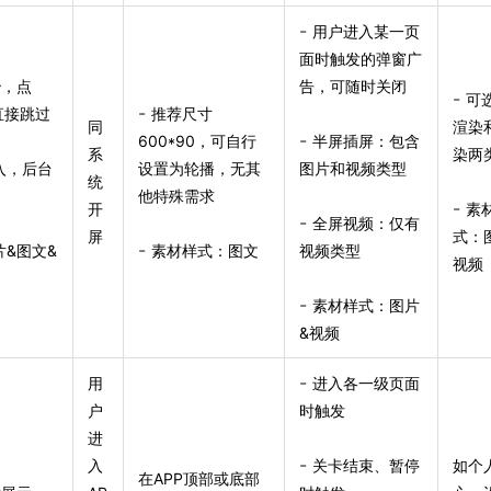
-
用户进入某一页
面时触发的弹窗广
秒，点
告，可随时关闭
-
可
-
直接跳过
推荐尺寸
同
渲染
-
600*90，可自行
半屏插屏：包含
系
染两
入，后台
设置为轮播，无其
图片和视频类型
统
他特殊需求
-
开
素
-
全屏视频：仅有
屏
式：
-
&图文&
素材样式：图文
视频类型
视频
-
素材样式：图片
&视频
-
用
进入各一级页面
户
时触发
进
-
入
关卡结束、暂停
如个
在APP顶部或底部