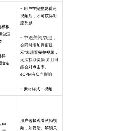
-
用户在完整观看完
视频后，才可获得对
应奖励
选模板
和自渲
- 中途关闭/
跳过，
类
会同时增加弹窗提
示“未观看完整视频，
材样
无法获取奖励”并且可
图文&
能会对点击率、
eCPM有负向影响
-
素材样式：视频
用户选择观看激励视
人中
频，如复活、解锁关