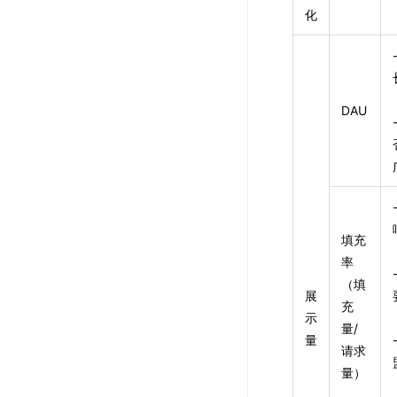
化
DAU
填充
率
（填
展
充
示
量/
量
请求
量）