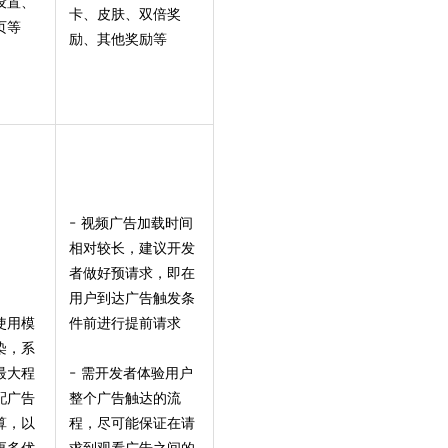
设置、
卡、皮肤、双倍奖
页等
励、其他奖励等
-
视频广告加载时间
相对较长，建议开发
者做好预请求，即在
用户到达广告触发条
使用模
件前进行提前请求
染，系
-
最大程
需开发者体验用户
配广告
整个广告触达的流
算，以
程，尽可能保证在请
更多优
求到观看广告之间的