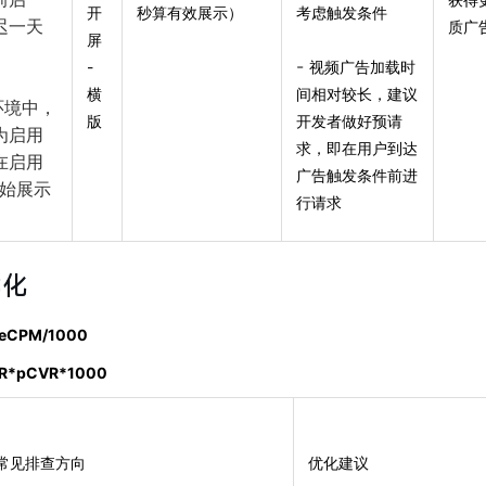
开
秒算有效展示）
考虑触发条件
迟一天
质广
屏
）
-
-
视频广告加载时
横
间相对较长，建议
环境中，
版
开发者做好预请
为启用
求，即在用户到达
在启用
广告触发条件前进
开始展示
行请求
优化
CPM/1000
R*pCVR*1000
常见排查方向
优化建议