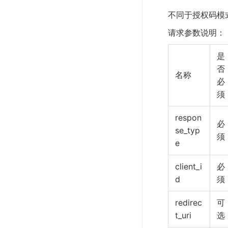
不同于授权码模
请求参数说明：
是
否
名称
必
须
respon
必
se_typ
须
e
client_i
必
d
须
redirec
可
t_uri
选