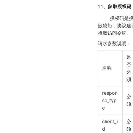
1.1、获取授权码
授权码是授权
般较短，协议建
换取访问令牌。
请求参数说明：
是
否
名称
必
须
respon
必
se_typ
须
e
client_i
必
d
须