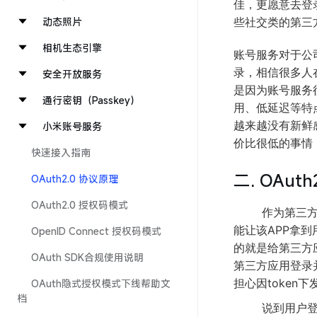
佳，更愿意去登
动态照片
些社交类的第三
相机生态引擎
账号服务对于公
录，相信很多人
安全开放服务
是因为账号服务
通行密钥（Passkey）
用、低延迟等特
越来越没有新鲜
小米账号服务
价比很低的事情
快速接入指南
二. OAu
OAuth2.0 协议原理
OAuth2.0 授权码模式
作为第三方登录
能让该APP拿到
OpenID Connect 授权码模式
的就是给第三方应
OAuth SDK合规使用说明
第三方应用登录
担心因token
OAuth隐式授权模式下线帮助文
档
说到用户登录状