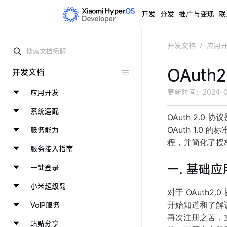
开发
分发
推广与变现
联
开发文档
/
应用
OAuth
开发文档
更新时间：
2024-0
应用开发
系统适配
OAuth 2.
OAuth 1.0 
服务能力
程，并简化了授权
服务接入指南
一. 基础
一键登录
小米超级岛
对于 OAuth
开始知道和了解
VoIP服务
再次注册之苦，
贴贴分享