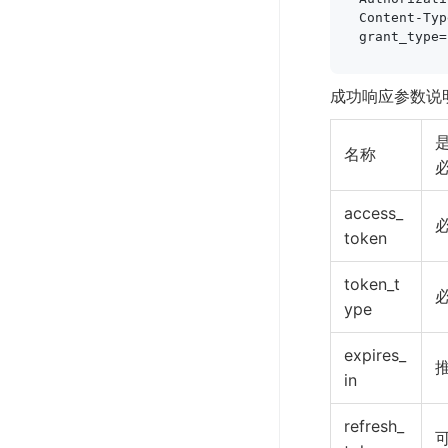
Content-Typ
grant_type=
成功响应参数说
名称
access_
token
token_t
ype
expires_
in
refresh_