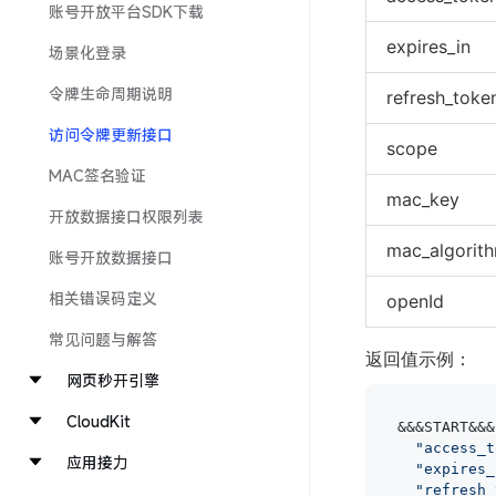
账号开放平台SDK下载
expires_in
场景化登录
令牌生命周期说明
refresh_toke
访问令牌更新接口
scope
MAC签名验证
mac_key
开放数据接口权限列表
mac_algorit
账号开放数据接口
相关错误码定义
openId
常见问题与解答
返回值示例：
网页秒开引擎
CloudKit
&&&START&&&{
"access_t
应用接力
"expires_
"refresh_