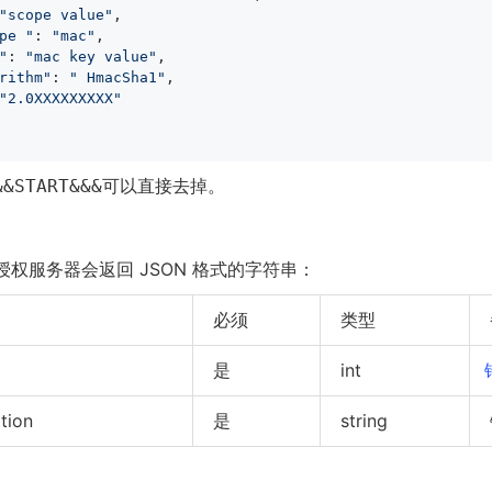
"scope value"
,

pe "
: 
"mac"
,

"
: 
"mac key value"
,

rithm"
: 
" HmacSha1"
,

"2.0XXXXXXXXX"
可以直接去掉。
&&START&&&
权服务器会返回 JSON 格式的字符串：
必须
类型
是
int
tion
是
string