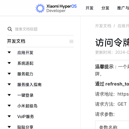
开发
分发
推广
开发文档
/
应用
访问令
开发文档
更新时间：
2024-0
应用开发
系统适配
温馨提示
：一个
牌。
服务能力
通过 refresh_t
服务接入指南
请求地址: https:/
一键登录
请求方法: GET
小米超级岛
请求参数:
VoIP服务
贴贴分享
参数名称