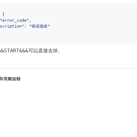
{

"error_code"
,

scription"
: 
"错误描述"
可以直接去掉。
&&START&&&
命周期说明