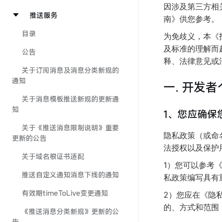
因涉及第三方相
推送服务
南》供您参考。
目录
为免歧义，本《
及标准的理解而
公告
释、法律意见或
关于订阅消息及消息分类新规的
通知
一. 开发
关于消息模板推送新规的更新通
知
1、您应确保
关于《推送消息限制说明》重要
隐私政策（或命
更新的公告
法授权以及保护
关于域名根证书适配
1）您可以参考《
推送自定义通知消息下线的通知
私政策编写具有
有效期timeToLive变更通知
2）您应在《隐
的、方式和范围
《推送消息分类新规》更新的公
告