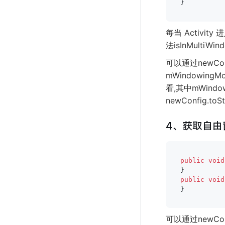
}
每当 Activi
法isInMulti
可以通过newCo
mWindowingM
看,其中mWindo
newConfig.toS
4、获取自由
public
void
public
void
}
可以通过newC