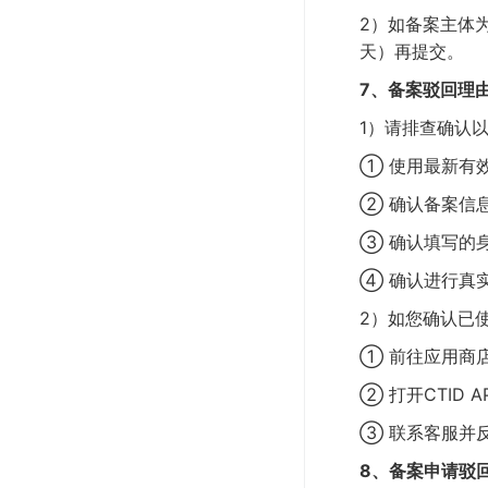
2）如备案主体
天）再提交。
7、备案驳回理
1）请排查确认
①
使用最新有
②
确认备案信
③
确认填写的
④
确认进行真
2）如您确认已
①
前往应用商店
②
打开CTID
③
联系客服并
8、备案申请驳