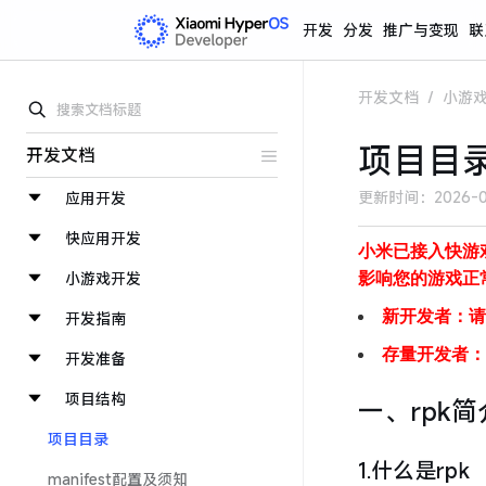
开发
分发
推广与变现
联
开发文档
/
小游
项目目
开发文档
更新时间：
2026-0
应用开发
快应用开发
小米已接入快游
影响您的游戏正
小游戏开发
新开发者：请
开发指南
存量开发者：
开发准备
项目结构
一、rpk简
项目目录
1.什么是rpk
manifest配置及须知